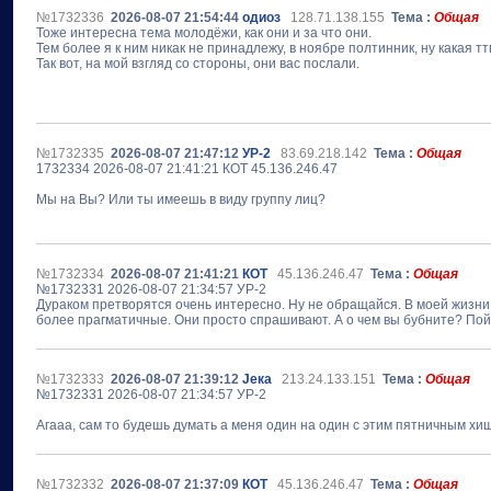
№1732336
2026-08-07 21:54:44
одиоз
128.71.138.155
Тема :
Общая
Тоже интересна тема молодёжи, как они и за что они.
Тем более я к ним никак не принадлежу, в ноябре полтинник, ну какая 
Так вот, на мой взгляд со стороны, они вас послали.
№1732335
2026-08-07 21:47:12
УР-2
83.69.218.142
Тема :
Общая
1732334 2026-08-07 21:41:21 КОТ 45.136.246.47
Мы на Вы? Или ты имеешь в виду группу лиц?
№1732334
2026-08-07 21:41:21
КОТ
45.136.246.47
Тема :
Общая
№1732331 2026-08-07 21:34:57 УР-2
Дураком претворятся очень интересно. Ну не обращайся. В моей жизни 
более прагматичные. Они просто спрашивают. А о чем вы бубните? Пой
№1732333
2026-08-07 21:39:12
Jека
213.24.133.151
Тема :
Общая
№1732331 2026-08-07 21:34:57 УР-2
Агааа, сам то будешь думать а меня один на один с этим пятничным хи
№1732332
2026-08-07 21:37:09
КОТ
45.136.246.47
Тема :
Общая