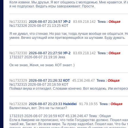
Коля извини. Мы друзья. Я вот общаюсь с молодежью. Мне нравится. И 
я не подпускал. Видать игры завораживают. Прости.
№1732331
2026-08-07 21:34:57
УР-2
83.69.218.142
Тема :
Общая
№1732326 2026-08-07 21:13:25 КОТ
Я не думал, что стенаю. Но раз так, тогда лучше вообще не общаться. Не
умнее. Вечно шутящий или притворяющийся за шутками. Буду думать.
№1732330
2026-08-07 21:27:50
УР-2
83.69.218.142
Тема :
Общая
1732327 2026-08-07 21:19:16 Jека
Ох не знаю, Женя, не знаю. КОТ знает. )
№1732329
2026-08-07 21:26:32
КОТ
45.136.246.47
Тема :
Общая
№1732315 2026-08-07 20:16:59 КОТ
Поймал внука и отпиздил. Словами конечно. Вот молодежь. Им интересно
№1732328
2026-08-07 21:23:33
Наlкidiкi
91.79.19.55
Тема :
Общая
Валентиныч, вот. Это не ты писал?
1732315 2026-08-07 20:16:59 КОТ 45.136.246.47 Тема : Общая
Если в Америке не прописано, что тебе Государство должно. Пошел нах
такой же, Так вот. Во всем мире. Ты лузер задолбал. Пошел нах. Что б