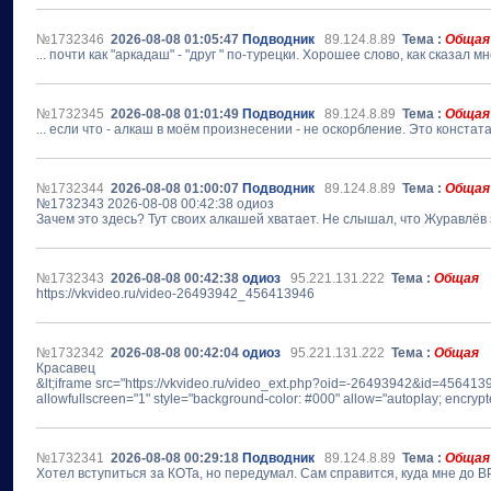
№1732346
2026-08-08 01:05:47
Подводник
89.124.8.89
Тема :
Общая
... почти как "аркадаш" - "друг " по-турецки. Хорошее слово, как сказал м
№1732345
2026-08-08 01:01:49
Подводник
89.124.8.89
Тема :
Общая
... если что - алкаш в моём произнесении - не оскорбление. Это констат
№1732344
2026-08-08 01:00:07
Подводник
89.124.8.89
Тема :
Общая
№1732343 2026-08-08 00:42:38 одиоз
Зачем это здесь? Тут своих алкашей хватает. Не слышал, что Журавлёв
№1732343
2026-08-08 00:42:38
одиоз
95.221.131.222
Тема :
Общая
https://vkvideo.ru/video-26493942_456413946
№1732342
2026-08-08 00:42:04
одиоз
95.221.131.222
Тема :
Общая
Красавец
&lt;iframe src="https://vkvideo.ru/video_ext.php?oid=-26493942&id=4564
allowfullscreen="1" style="background-color: #000" allow="autoplay; encrypted
№1732341
2026-08-08 00:29:18
Подводник
89.124.8.89
Тема :
Общая
Хотел вступиться за КОТа, но передумал. Сам справится, куда мне до В