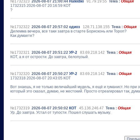
№1732323
2026-08-07 21:00:44
Наlкidiкi
91.79.19.55
Тема :
Общая
1732315 2026-08-07 20:16:59 КОТ
?
№1732322
2026-08-07 20:57:02
одиоз
128.71.138.155
Тема :
Общая
Дилемма вечера, все таки завтра в старте Борисконь или Тороп?
Как думаете?
№1732321
2026-08-07 20:51:22
УР-2
83.69.218.142
Тема :
Общая
КОТ, а я от острости. До завтра, белопузый.
№1732320
2026-08-07 20:50:27
УР-2
83.69.218.142
Тема :
Общая
1732318 2026-08-07 20:43:05 КОТ
Вот знаешь, я не только величайший мудель, я ещё и гуманист. Но при э
который это сказал, думаю, не жестокий. Просто отреагировал так, ду
№1732319
2026-08-07 20:50:02
КОТ
45.136.246.47
Тема :
Общая
Ур. До завтра. Устал от тупости. Пошел слушать музыку.