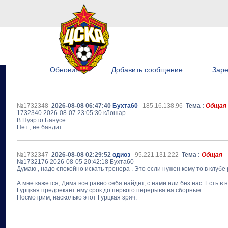
Обновить
Добавить сообщение
Заре
№1732348
2026-08-08 06:47:40
Бухта60
185.16.138.96
Тема :
Общая
1732340 2026-08-07 23:05:30 кЛошар
В Пуэрто Банусе.
Нет , не бандит .
№1732347
2026-08-08 02:29:52
одиоз
95.221.131.222
Тема :
Общая
№1732176 2026-08-05 20:42:18 Бухта60
Думаю , надо спокойно искать тренера . Это если нужен кому то в клубе р
А мне кажется, Дима все равно себя найдёт, с нами или без нас. Есть в 
Гурцкая предрекает ему срок до первого перерыва на сборные.
Посмотрим, насколько этот Гурцкая зряч.