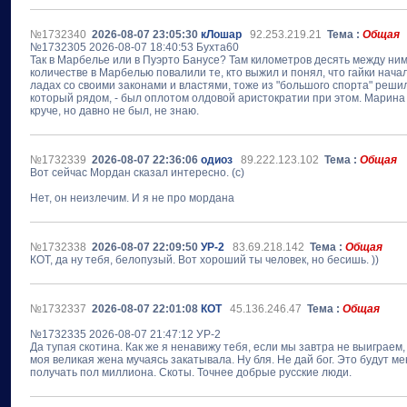
№1732340
2026-08-07 23:05:30
кЛошар
92.253.219.21
Тема :
Общая
№1732305 2026-08-07 18:40:53 Бухта60
Так в Марбелье или в Пуэрто Банусе? Там километров десять между ним
количестве в Марбелью повалили те, кто выжил и понял, что гайки нача
ладах со своими законами и властями, тоже из "большого спорта" реши
который рядом, - был оплотом олдовой аристократии при этом. Марина
круче, но давно не был, не знаю.
№1732339
2026-08-07 22:36:06
одиоз
89.222.123.102
Тема :
Общая
Вот сейчас Мордан сказал интересно. (с)
Нет, он неизлечим. И я не про мордана
№1732338
2026-08-07 22:09:50
УР-2
83.69.218.142
Тема :
Общая
КОТ, да ну тебя, белопузый. Вот хороший ты человек, но бесишь. ))
№1732337
2026-08-07 22:01:08
КОТ
45.136.246.47
Тема :
Общая
№1732335 2026-08-07 21:47:12 УР-2
Да тупая скотина. Как же я ненавижу тебя, если мы завтра не выиграем,
моя великая жена мучаясь закатывала. Ну бля. Не дай бог. Это будут м
получать пол миллиона. Скоты. Точнее добрые русские люди.