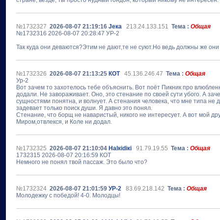
стране, везде, ты просто нудный гондон, который никому не интересен.
№1732327
2026-08-07 21:19:16
Jека
213.24.133.151
Тема :
Общая
№1732316 2026-08-07 20:28:47 УР-2
Так куда они деваются?Этим не дают,те не суют.Но ведь должны же они
№1732326
2026-08-07 21:13:25
КОТ
45.136.246.47
Тема :
Общая
Ур-2
Вот зачем то захотелось тебе объяснить. Вот поёт Пикник про влюблен
додали. Не завораживает. Оно, это стенание по своей сути убого. А 
сущностями понятна, и волнует. А стенания человека, что мне типа н
задевает только поиск души. Я давно это понял.
Стенание, что борщ не наваристый, никого не интересует. А вот мой д
Миром,отвлекся, и Коле ни додал.
№1732325
2026-08-07 21:10:04
Наlкidiкi
91.79.19.55
Тема :
Общая
1732315 2026-08-07 20:16:59 КОТ
Немного не понял твой пассаж. Это было что?
№1732324
2026-08-07 21:01:59
УР-2
83.69.218.142
Тема :
Общая
Молодежку с победой! 4-0. Молодцы!